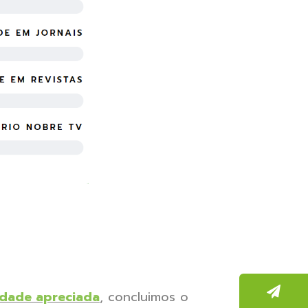
idade apreciada
, concluimos o