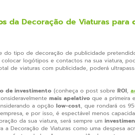
ios
da Decoração de Viaturas para
 do tipo de decoração de publicidade pretendido 
 colocar logótipos e contactos na sua viatura, p
al de viaturas com publicidade, poderá ultrapass
o de investimento
(conheça o post sobre
ROI
,
a
consideravelmente
mais apelativo
que a primeira 
Considerando a opção
low-cost
, que rondará os 9
 empresa, e por isso, é espectável menos capacida
coração da sua viatura, será sempre um
investime
a a Decoração de Viaturas como uma despesa acre