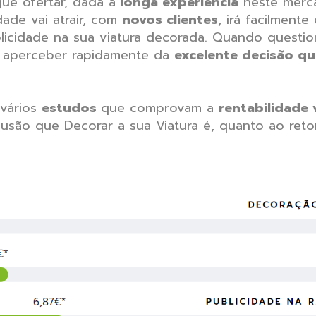
gue ofertar, dada a
longa experiência
neste merca
ade vai atrair, com
novos clientes
, irá facilment
ublicidade na sua viatura decorada. Quando questi
rá aperceber rapidamente da
excelente decisão q
vários
estudos
que comprovam a
rentabilidade 
lusão que Decorar a sua Viatura é, quanto ao ret