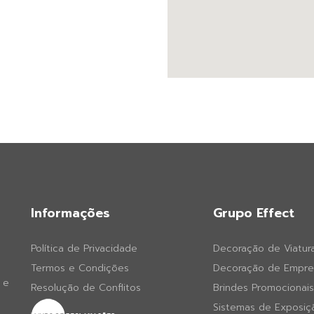
Informações
Grupo Effect
Política de Privacidade
Decoração de Viatur
Termos e Condições
Decoração de Empre
 e
Resolução de Conflitos
Brindes Promocionais
Sistemas de Exposiç