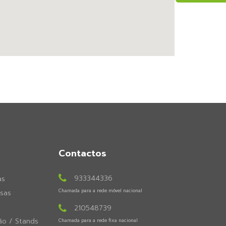
Contactos
933344336
as
Chamada para a rede móvel nacional
sas
210548739
ão / Stands
Chamada para a rede fixa nacional