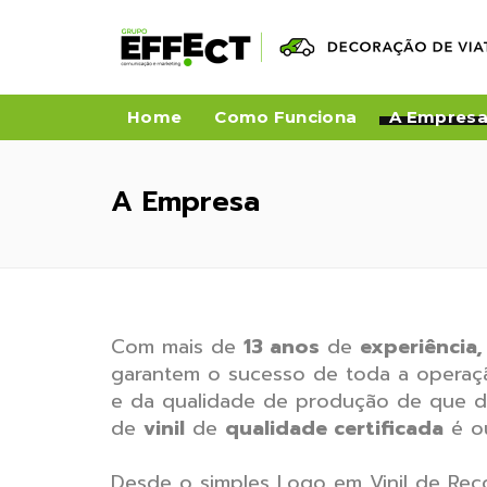
Home
Como Funciona
A Empres
A Empresa
Com mais de
13 anos
de
experiência,
garantem o sucesso de toda a opera
e da qualidade de produção de que di
de
vinil
de
qualidade certificada
é ou
Desde o simples Logo em Vinil de Recor