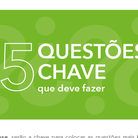
ase
, serão a chave para colocar as questões mais