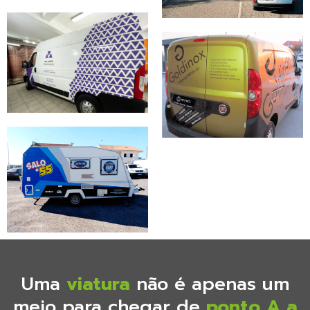
Uma
viatura
não é apenas um
meio para chegar de
ponto A a