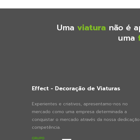
Uma
viatura
não é a
uma
Effect - Decoração de Viaturas
Experientes e criativos, apresentamo-nos no
mercado como uma empresa determinada a
conquistar o mercado através da nossa dedicação
competência.