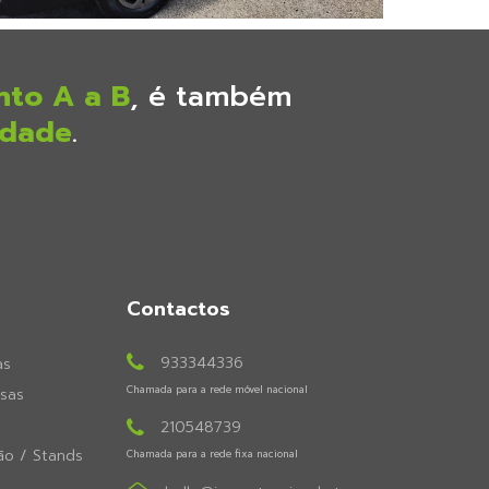
nto A a B
, é também
idade
.
Contactos
933344336
as
Chamada para a rede móvel nacional
sas
210548739
ão / Stands
Chamada para a rede fixa nacional