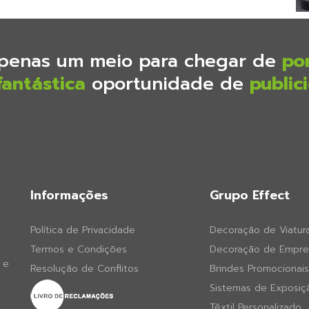
penas um meio para chegar de
po
fantástica
oportunidade de
public
Informações
Grupo Effect
Política de Privacidade
Decoração de Viatur
Termos e Condições
Decoração de Empre
 e
Resolução de Conflitos
Brindes Promocionais
Sistemas de Exposiç
Têxtil Personalizado