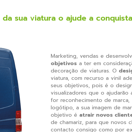
a sua viatura o ajude a conquistar
Marketing, vendas e desenvolv
obje
tivos
a ter em considera
decoração de viaturas. O
des
viatura, com recurso a vinil ad
seus objetivos, pois é o desi
visualizadores que o ajudarão a
for reconhecimento de marca,
logótipo, a sua imagem de mar
objetivo é
atrair novos client
de chamariz, para que novos cl
contacto consigo como por e