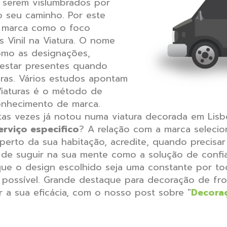
a serem vislumbrados por
 seu caminho. Por este
a marca como o foco
 Vinil na Viatura. O nome
omo as designações,
estar presentes quando
uras. Vários estudos apontam
Viaturas é o método de
onhecimento de marca.
tas vezes já notou numa viatura decorada em Li
rviço especifico
? A relação com a marca selecio
rto da sua habitação, acredite, quando precisar 
 de suguir na sua mente como a solução de confi
 que o design escolhido seja uma constante por to
 possível. Grande destaque para decoração de fr
 a sua eficácia, com o nosso post sobre "
Decora