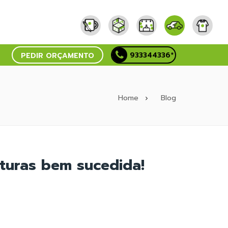
933344336*
PEDIR ORÇAMENTO
Home
Blog
turas bem sucedida!