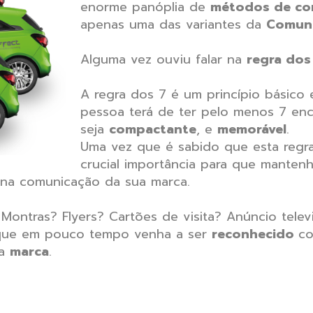
enorme panóplia de
métodos de co
apenas uma das variantes da
Comun
Alguma vez ouviu falar na
regra dos
A regra dos 7 é um princípio básico
pessoa terá de ter pelo menos 7 enc
seja
compactante
, e
memorável
.
Uma vez que é sabido que esta regr
crucial importância para que manten
 na comunicação da sua marca.
ontras? Flyers? Cartões de visita? Anúncio telev
é que em pouco tempo venha a ser
reconhecido
co
ua
marca
.