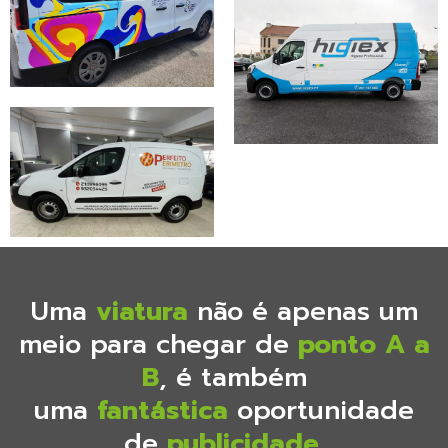
Uma
viatura
não é apenas um
meio para chegar de
ponto A a
B
, é também
uma
fantástica
oportunidade
de
publicidade
.